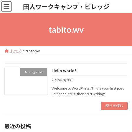
コ
ナ
田人ワークキャンプ・ビレッジ
ン
ビ
テ
ゲ
ン
ー
ツ
シ
tabito.wv
へ
ョ
ス
ン
キ
に
ッ
移
トップ
tabito.wv
プ
動
Hello world!
Uncategorized
2022年7月30日
Welcome to WordPress. This is your first post.
Edit or delete it, then start writing!
続きを読む
最近の投稿